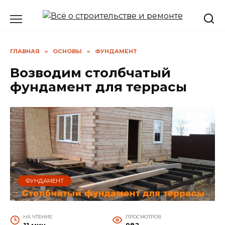
Перейти
к
содержанию
ГЛАВНАЯ
»
ОСНОВЫ
»
ФУНДАМЕНТ
Возводим столбчатый
фундамент для террасы
ФУНДАМЕНТ
НА ЧТЕНИЕ
ПРОСМОТРОВ