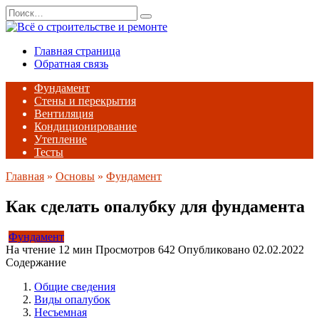
Перейти
Search
к
for:
содержанию
Главная страница
Обратная связь
Фундамент
Стены и перекрытия
Вентиляция
Кондиционирование
Утепление
Тесты
Главная
»
Основы
»
Фундамент
Как сделать опалубку для фундамента
Фундамент
На чтение
12 мин
Просмотров
642
Опубликовано
02.02.2022
Содержание
Общие сведения
Виды опалубок
Несъемная