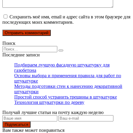
Сохранить моё имя, email и адрес сайта в этом браузере для
последующих моих комментариев.
Поиск
Search
for:
Последние записи
Подбираем лучшую фасадную штукатурку для
газобетона
Основы выбора и применения правила для работ по
штукатурке
Методы подготовки стен к нанесению декоративной
штукатурки
Простой способ устранить трещины в штукатурке
Технология штукатурки по дереву
Получай лучшие статьи на почту каждую неделю
Подписаться
Вам также может понравиться