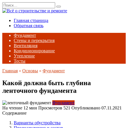
Перейти
Search
к
for:
содержанию
Главная страница
Обратная связь
Фундамент
Стены и перекрытия
Вентиляция
Кондиционирование
Утепление
Тесты
Главная
»
Основы
»
Фундамент
Какой должна быть глубина
ленточного фундамента
Фундамент
На чтение
12 мин
Просмотров
521
Опубликовано
07.11.2021
Содержание
Варианты обустройства
Предназначение и состав