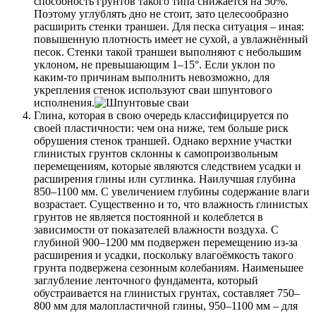
способность грунтов такого типа снижается на 50%.
Поэтому углублять дно не стоит, зато целесообразно
расширить стенки траншеи. Для песка ситуация – иная:
повышенную плотность имеет не сухой, а увлажнённый
песок. Стенки такой траншеи выполняют с небольшим
уклоном, не превышающим 1–15°. Если уклон по
каким-то причинам выполнить невозможно, для
укрепления стенок используют сваи шпунтового
исполнения.
Глина, которая в свою очередь классифицируется по
своей пластичности: чем она ниже, тем больше риск
обрушения стенок траншей. Однако верхние участки
глинистых грунтов склонны к самопроизвольным
перемещениям, которые являются следствием усадки и
расширения глины или суглинка. Наилучшая глубина
850–1100 мм. С увеличением глубины содержание влаги
возрастает. Существенно и то, что влажность глинистых
грунтов не является постоянной и колеблется в
зависимости от показателей влажности воздуха. С
глубиной 900–1200 мм подвержен перемещению из-за
расширения и усадки, поскольку влагоёмкость такого
грунта подвержена сезонным колебаниям. Наименьшее
заглубление ленточного фундамента, который
обустраивается на глинистых грунтах, составляет 750–
800 мм для малопластичной глины, 950–1100 мм – для