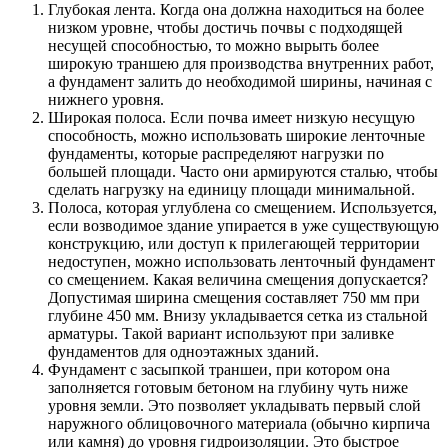
Глубокая лента. Когда она должна находиться на более
низком уровне, чтобы достичь почвы с подходящей
несущей способностью, то можно вырыть более
широкую траншею для производства внутренних работ,
а фундамент залить до необходимой ширины, начиная с
нижнего уровня.
Широкая полоса. Если почва имеет низкую несущую
способность, можно использовать широкие ленточные
фундаменты, которые распределяют нагрузки по
большей площади. Часто они армируются сталью, чтобы
сделать нагрузку на единицу площади минимальной.
Полоса, которая углублена со смещением. Используется,
если возводимое здание упирается в уже существующую
конструкцию, или доступ к прилегающей территории
недоступен, можно использовать ленточный фундамент
со смещением. Какая величина смещения допускается?
Допустимая ширина смещения составляет 750 мм при
глубине 450 мм. Внизу укладывается сетка из стальной
арматуры. Такой вариант используют при заливке
фундаментов для одноэтажных зданий.
Фундамент с засыпкой траншеи, при котором она
заполняется готовым бетоном на глубину чуть ниже
уровня земли. Это позволяет укладывать первый слой
наружного облицовочного материала (обычно кирпича
или камня) до уровня гидроизоляции. Это быстрое