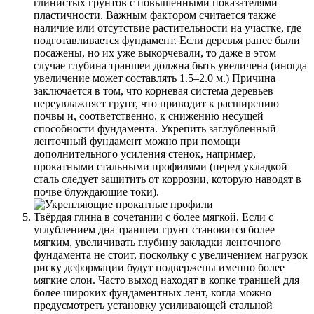
глинистых грунтов с повышенными показателями
пластичности. Важным фактором считается также
наличие или отсутствие растительности на участке, где
подготавливается фундамент. Если деревья ранее были
посажены, но их уже выкорчевали, то даже в этом
случае глубина траншеи должна быть увеличена (иногда
увеличение может составлять 1.5–2.0 м.) Причина
заключается в том, что корневая система деревьев
переувлажняет грунт, что приводит к расширению
почвы и, соответственно, к снижению несущей
способности фундамента. Укрепить заглубленный
ленточный фундамент можно при помощи
дополнительного усиления стенок, например,
прокатными стальными профилями (перед укладкой
сталь следует защитить от коррозии, которую наводят в
почве блуждающие токи).
Твёрдая глина в сочетании с более мягкой. Если с
углублением дна траншеи грунт становится более
мягким, увеличивать глубину закладки ленточного
фундамента не стоит, поскольку с увеличением нагрузок
риску деформации будут подвержены именно более
мягкие слои. Часто выход находят в копке траншей для
более широких фундаментных лент, когда можно
предусмотреть установку усиливающей стальной