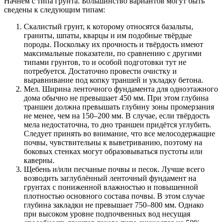
Начнём с типа грунта. Большинство вариантов могут быть
сведены к следующим типам:
Скалистый грунт, к которому относятся базальты,
граниты, шпаты, кварцы и им подобные твёрдые
породы. Поскольку их прочность и твёрдость имеют
максимальные показатели, по сравнению с другими
типами грунтов, то и особой подготовки тут не
потребуется. Достаточно провести очистку и
выравнивание под копку траншей и укладку бетона.
Мел. Ширина ленточного фундамента для одноэтажного
дома обычно не превышает 450 мм. При этом глубина
траншеи должна превышать глубину зоны промерзания
не менее, чем на 150–200 мм. В случае, если твёрдость
мела недостаточна, то дно траншеи придётся углубить.
Следует принять во внимание, что все мелосодержащие
почвы, чувствительны к выветриванию, поэтому на
боковых стенках могут образовываться пустоты или
каверны.
Щебень и/или песчаные почвы и песок. Лучше всего
возводить заглублённый ленточный фундамент на
грунтах с пониженной влажностью и повышенной
плотностью основного состава почвы. В этом случае
глубина закладки не превышает 750–800 мм. Однако
при высоком уровне подпочвенных вод несущая