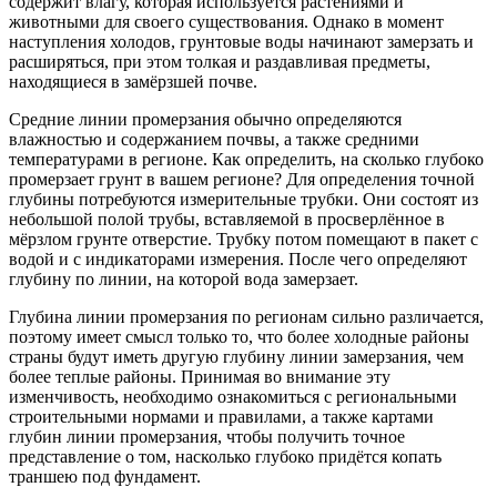
содержит влагу, которая используется растениями и
животными для своего существования. Однако в момент
наступления холодов, грунтовые воды начинают замерзать и
расширяться, при этом толкая и раздавливая предметы,
находящиеся в замёрзшей почве.
Средние линии промерзания обычно определяются
влажностью и содержанием почвы, а также средними
температурами в регионе. Как определить, на сколько глубоко
промерзает грунт в вашем регионе? Для определения точной
глубины потребуются измерительные трубки. Они состоят из
небольшой полой трубы, вставляемой в просверлённое в
мёрзлом грунте отверстие. Трубку потом помещают в пакет с
водой и с индикаторами измерения. После чего определяют
глубину по линии, на которой вода замерзает.
Глубина линии промерзания по регионам сильно различается,
поэтому имеет смысл только то, что более холодные районы
страны будут иметь другую глубину линии замерзания, чем
более теплые районы. Принимая во внимание эту
изменчивость, необходимо ознакомиться с региональными
строительными нормами и правилами, а также картами
глубин линии промерзания, чтобы получить точное
представление о том, насколько глубоко придётся копать
траншею под фундамент.