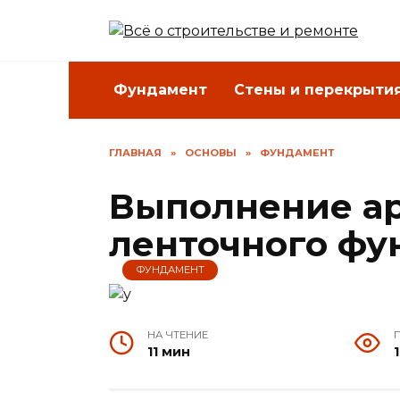
Перейти
к
содержанию
Фундамент
Стены и перекрыти
ГЛАВНАЯ
»
ОСНОВЫ
»
ФУНДАМЕНТ
Выполнение а
ленточного фу
ФУНДАМЕНТ
НА ЧТЕНИЕ
11 мин
1