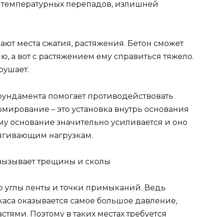
в, температурных перепадов, излишней
т места сжатия, растяжения. Бетон сможет
ю, а вот с растяжением ему справиться тяжело.
рушает.
фундамента помогает противодействовать
мирование – это установка внутрь основания
му основание значительно усиливается и оно
тягивающим нагрузкам.
о углы ленты и точки примыканий. Ведь
каса оказывается самое большое давление,
тями. Поэтому в таких местах требуется