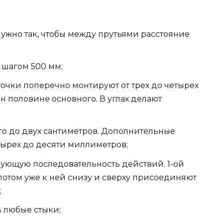
 нужно так, чтобы между прутьями расстояние
 шагом 500 мм;
точки поперечно монтируют от трех до четырех
ен половине основного. В углах делают
го до двух сантиметров. Дополнительные
тырех до десяти миллиметров;
дующую последовательность действий. 1-ой
потом уже к ней снизу и сверху присоединяют
;
ь любые стыки;