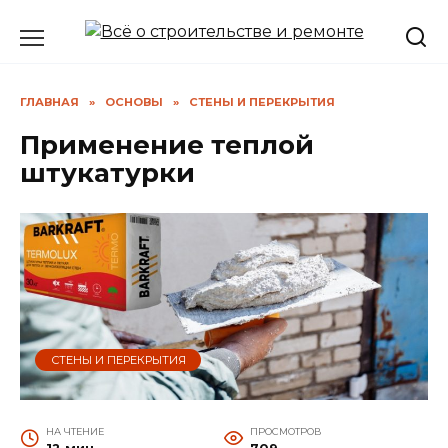
Перейти
к
содержанию
ГЛАВНАЯ
»
ОСНОВЫ
»
СТЕНЫ И ПЕРЕКРЫТИЯ
Применение теплой
штукатурки
СТЕНЫ И ПЕРЕКРЫТИЯ
НА ЧТЕНИЕ
ПРОСМОТРОВ