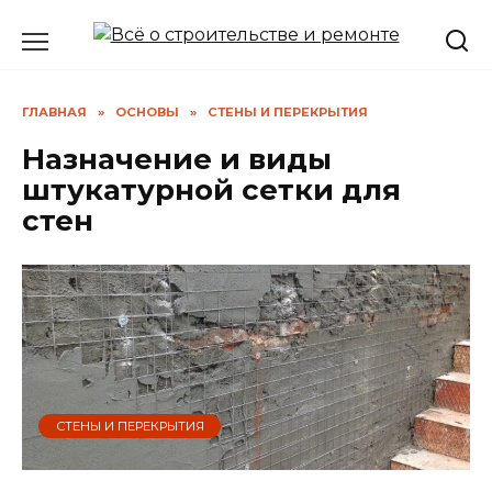
Перейти
к
содержанию
ГЛАВНАЯ
»
ОСНОВЫ
»
СТЕНЫ И ПЕРЕКРЫТИЯ
Назначение и виды
штукатурной сетки для
стен
СТЕНЫ И ПЕРЕКРЫТИЯ