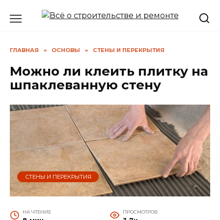
Перейти
к
содержанию
ГЛАВНАЯ
»
ОСНОВЫ
»
СТЕНЫ И ПЕРЕКРЫТИЯ
Можно ли клеить плитку на
шпаклеванную стену
СТЕНЫ И ПЕРЕКРЫТИЯ
НА ЧТЕНИЕ
ПРОСМОТРОВ