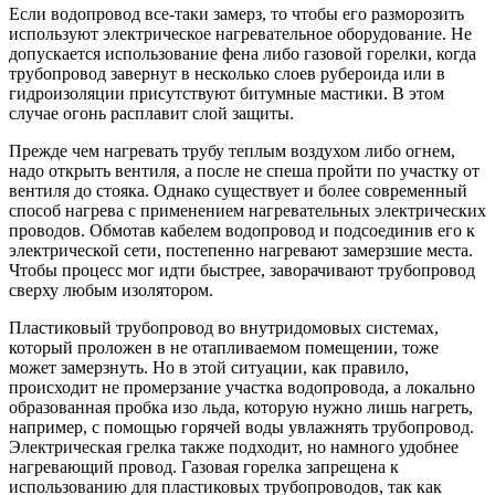
Если водопровод все-таки замерз, то чтобы его разморозить
используют электрическое нагревательное оборудование. Не
допускается использование фена либо газовой горелки, когда
трубопровод завернут в несколько слоев рубероида или в
гидроизоляции присутствуют битумные мастики. В этом
случае огонь расплавит слой защиты.
Прежде чем нагревать трубу теплым воздухом либо огнем,
надо открыть вентиля, а после не спеша пройти по участку от
вентиля до стояка. Однако существует и более современный
способ нагрева с применением нагревательных электрических
проводов. Обмотав кабелем водопровод и подсоединив его к
электрической сети, постепенно нагревают замерзшие места.
Чтобы процесс мог идти быстрее, заворачивают трубопровод
сверху любым изолятором.
Пластиковый трубопровод во внутридомовых системах,
который проложен в не отапливаемом помещении, тоже
может замерзнуть. Но в этой ситуации, как правило,
происходит не промерзание участка водопровода, а локально
образованная пробка изо льда, которую нужно лишь нагреть,
например, с помощью горячей воды увлажнять трубопровод.
Электрическая грелка также подходит, но намного удобнее
нагревающий провод. Газовая горелка запрещена к
использованию для пластиковых трубопроводов, так как