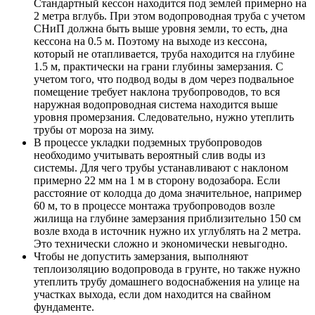
Стандартный кессон находится под землей примерно на
2 метра вглубь. При этом водопроводная труба с учетом
СНиП должна быть выше уровня земли, то есть, дна
кессона на 0.5 м. Поэтому на выходе из кессона,
который не отапливается, труба находится на глубине
1.5 м, практически на грани глубины замерзания. С
учетом того, что подвод воды в дом через подвальное
помещение требует наклона трубопроводов, то вся
наружная водопроводная система находится выше
уровня промерзания. Следовательно, нужно утеплить
трубы от мороза на зиму.
В процессе укладки подземных трубопроводов
необходимо учитывать вероятный слив воды из
системы. Для чего трубы устанавливают с наклоном
примерно 22 мм на 1 м в сторону водозабора. Если
расстояние от колодца до дома значительное, например
60 м, то в процессе монтажа трубопроводов возле
жилища на глубине замерзания приблизительно 150 см
возле входа в источник нужно их углублять на 2 метра.
Это технически сложно и экономически невыгодно.
Чтобы не допустить замерзания, выполняют
теплоизоляцию водопровода в грунте, но также нужно
утеплить трубу домашнего водоснабжения на улице на
участках выхода, если дом находится на свайном
фундаменте.