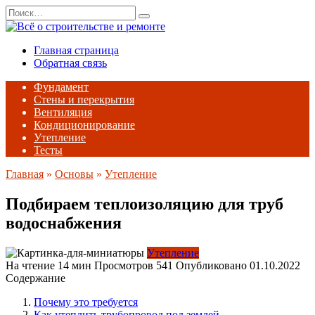
Перейти
Search
к
for:
содержанию
Главная страница
Обратная связь
Фундамент
Стены и перекрытия
Вентиляция
Кондиционирование
Утепление
Тесты
Главная
»
Основы
»
Утепление
Подбираем теплоизоляцию для труб
водоснабжения
Утепление
На чтение
14 мин
Просмотров
541
Опубликовано
01.10.2022
Содержание
Почему это требуется
Как утеплить трубопровод под землей