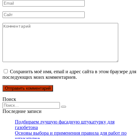
Email
*
Сайт
Комментарий
Сохранить моё имя, email и адрес сайта в этом браузере для
последующих моих комментариев.
Поиск
Search
for:
Последние записи
Подбираем лучшую фасадную штукатурку для
газобетона
Основы выбора и применения правила для работ по
штукатурке