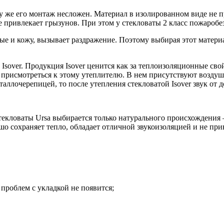
же его монтаж несложен. Материал в изолированном виде не пре
не привлекает грызунов. При этом у стекловаты 2 класс пожаробе
е и кожу, вызывает раздражение. Поэтому выбирая этот материа
Isover. Продукция Isover ценится как за теплоизоляционные сво
 присмотреться к этому утеплителю. В нем присутствуют возду
аллочерепицей, то после утепления стекловатой Isover звук от 
 стекловаты Ursa выбирается только натурального происхождени
о сохраняет тепло, обладает отличной звукоизоляцией и не при
проблем с укладкой не появится;