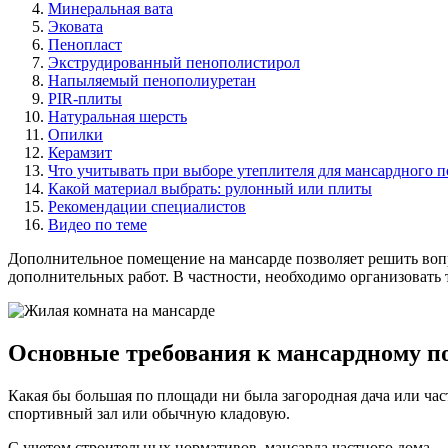
Минеральная вата
Эковата
Пенопласт
Экструдированный пенополистирол
Напыляемый пенополиуретан
PIR-плиты
Натуральная шерсть
Опилки
Керамзит
Что учитывать при выборе утеплителя для мансардного 
Какой материал выбрать: рулонный или плиты
Рекомендации специалистов
Видео по теме
Дополнительное помещение на мансарде позволяет решить вопр
дополнительных работ. В частности, необходимо организовать
Основные требования к мансардному 
Какая бы большая по площади ни была загородная дача или ча
спортивный зал или обычную кладовую.
С учетом строительных нормативов, мансарда частного дома —