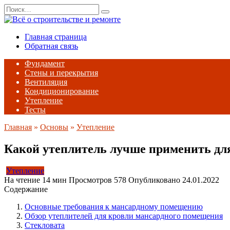
Перейти
Search
к
for:
содержанию
Главная страница
Обратная связь
Фундамент
Стены и перекрытия
Вентиляция
Кондиционирование
Утепление
Тесты
Главная
»
Основы
»
Утепление
Какой утеплитель лучше применить д
Утепление
На чтение
14 мин
Просмотров
578
Опубликовано
24.01.2022
Содержание
Основные требования к мансардному помещению
Обзор утеплителей для кровли мансардного помещения
Стекловата