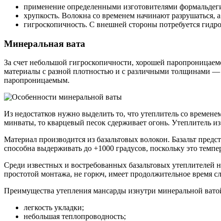
применение определенными изготовителями формальдегид
хрупкость. Волокна со временем начинают разрушаться, а
гигроскопичность. С внешней стороны потребуется гидр
Минеральная вата
За счет небольшой гигроскопичности, хорошей паропроницаемо
материалы с разной плотностью и с различными толщинами — 5–
паропроницаемым.
Из недостатков нужно выделить то, что утеплитель со времене
минваты, то кварцевый песок сдерживает огонь. Утеплитель и
Материал производится из базальтовых волокон. Базальт предс
способна выдерживать до +1000 градусов, поскольку это темпер
Среди известных и востребованных базальтовых утеплителей н
простотой монтажа, не горюч, имеет продолжительное время с
Преимущества утепления мансарды изнутри минеральной вато
легкость укладки;
небольшая теплопроводность;