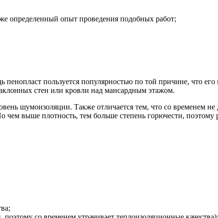
акже определенный опыт проведения подобных работ;
 пенопласт пользуется популярностью по той причине, что его 
наклонных стен или кровли над мансардным этажом.
вень шумоизоляции. Также отличается тем, что со временем не 
Но чем выше плотность, тем больше степень горючести, поэтому 
ва;
, поэтому со временем утрачивает теплоизоляционные качества)