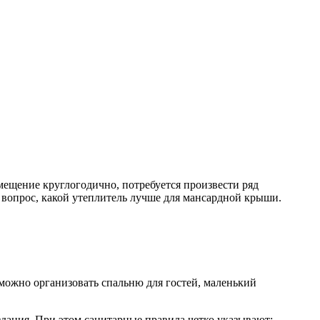
мещение круглогодично, потребуется произвести ряд
 вопрос, какой утеплитель лучше для мансардной крыши.
 можно организовать спальню для гостей, маленький
дания. При этом санитарные правила четко указывают: