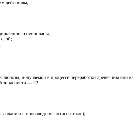
им действиям;
удированного пенопласта;
 слой;
.
еллюлозы, получаемой в процессе переработки древесины или к
обезопасности — Г2.
льзованию в производстве антисептиков);