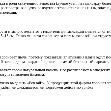
а в роли связующего вещества (лучше утеплить мансарду более
 распространяющаяся вследствие этого стеклянная пыль, опасна 
оизоляция.
сти и малого веса этот утеплитель для мансарды считается оп
15 см. Тепло минвата сохраняет за счет многослойной структур
м собирает пыль, поэтому показатели впитывания влаги будут по
з базальта для мансардной крыши — самый безопасный вариант.
тавляет собой натуральный камень. Его расплавляют в заводски
атура плавления базальта.
ужно выделить «Роклайт». У продукции этой фирмы хорошая звук
лужбы, не слеживается, не подвержен действию грибка.
й: