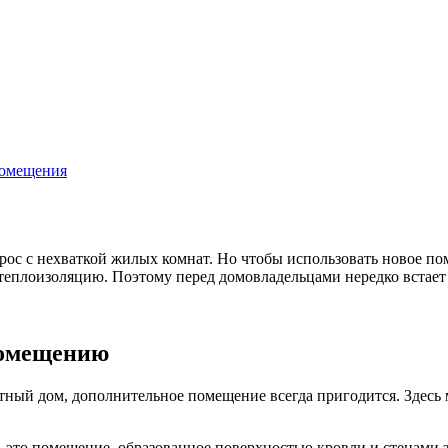
помещения
ос с нехваткой жилых комнат. Но чтобы использовать новое по
 теплоизоляцию. Поэтому перед домовладельцами нередко встает
помещению
стный дом, дополнительное помещение всегда пригодится. Здесь
 это помещение, образованное поверхностью кровли и стенами з