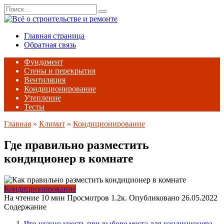
Перейти
Search
к
for:
содержанию
Главная страница
Обратная связь
Фундамент
Стены и перекрытия
Вентиляция
Кондиционирование
Утепление
Тесты
Главная
»
Климат
»
Кондиционирование
Где правильно разместить
кондиционер в комнате
Кондиционирование
На чтение
10 мин
Просмотров
1.2к.
Опубликовано
26.05.2022
Содержание
Что нужно учесть при выборе места для кондиционера