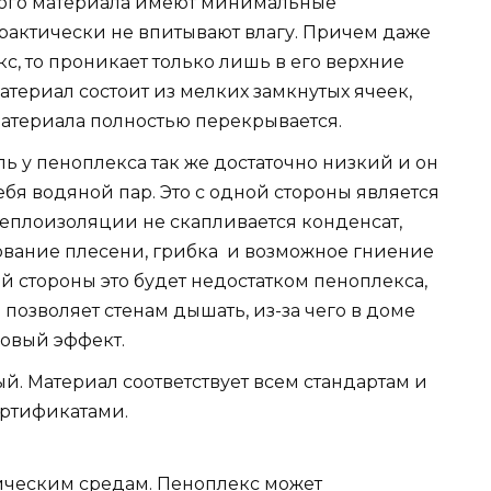
кого материала имеют минимальные
рактически не впитывают влагу. Причем даже
кс, то проникает только лишь в его верхние
материал состоит из мелких замкнутых ячеек,
материала полностью перекрывается.
ь у пеноплекса так же достаточно низкий и он
бя водяной пар. Это с одной стороны является
теплоизоляции не скапливается конденсат,
ование плесени, грибка и возможное гниение
й стороны это будет недостатком пеноплекса,
 позволяет стенам дышать, из-за чего в доме
ковый эффект.
й. Материал соответствует всем стандартам и
ртификатами.
ическим средам. Пеноплекс может