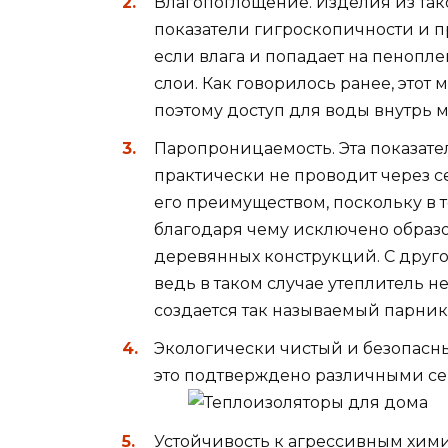
Влагопоглощение. Изделия из та
показатели гигроскопичности и п
если влага и попадает на пенопле
слои. Как говорилось ранее, этот 
поэтому доступ для воды внутрь 
Паропроницаемость. Эта показател
практически не проводит через се
его преимуществом, поскольку в 
благодаря чему исключено образ
деревянных конструкций. С друго
ведь в таком случае утеплитель не
создается так называемый парни
Экологически чистый и безопасны
это подтверждено различными се
Устойчивость к агрессивным хим