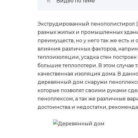
Видео по теме
Экструдированный пенополистирол (
разных жилых и промышленных здани
преимуществ, но у него так же есть 
влияния различных факторов, наприме
теплоизоляции, усадка стен построек 
большие теплопотери. В этом случае
качественная изоляция дома. В данно
деревянный дом снаружи пеноплексом
которые позволят своими руками сде
пеноплексом, а так же различные вар
достоинства и недостатки, рекоменда