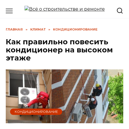
Перейти
к
содержанию
ГЛАВНАЯ
»
КЛИМАТ
»
КОНДИЦИОНИРОВАНИЕ
Как правильно повесить
кондиционер на высоком
этаже
КОНДИЦИОНИРОВАНИЕ